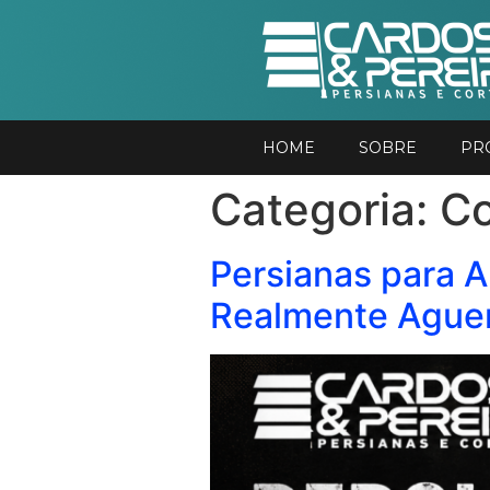
HOME
SOBRE
PR
Categoria:
Co
Persianas para 
Realmente Aguen