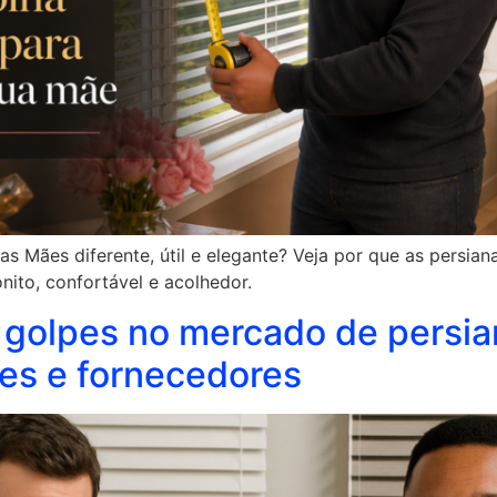
s Mães diferente, útil e elegante? Veja por que as persia
ito, confortável e acolhedor.
 golpes no mercado de persia
es e fornecedores