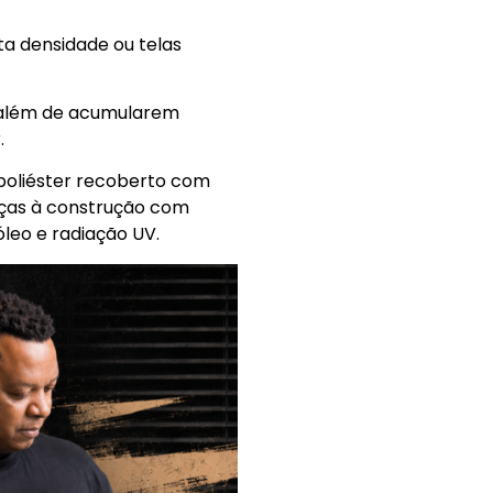
ta densidade ou telas
, além de acumularem
.
 poliéster recoberto com
graças à construção com
leo e radiação UV.