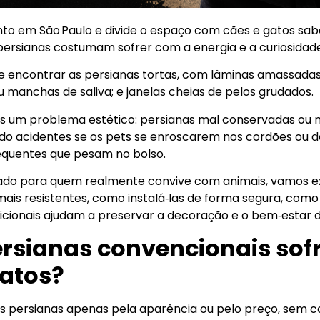
em São Paulo e divide o espaço com cães e gatos sabe
 persianas costumam sofrer com a energia e a curiosidad
e encontrar as persianas tortas, com lâminas amassada
u manchas de saliva; e janelas cheias de pelos grudados.
s um problema estético: persianas mal conservadas ou
ndo acidentes se os pets se enroscarem nos cordões ou
requentes que pesam no bolso.
ado para quem realmente convive com animais, vamos exp
ais resistentes, como instalá‑las de forma segura, como
icionais ajudam a preservar a decoração e o bem‑estar d
ersianas convencionais sof
atos?
 persianas apenas pela aparência ou pelo preço, sem co