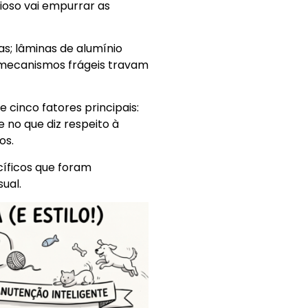
ioso vai empurrar as
s; lâminas de alumínio
e mecanismos frágeis travam
cinco fatores principais:
 no que diz respeito à
os.
cíficos que foram
ual.