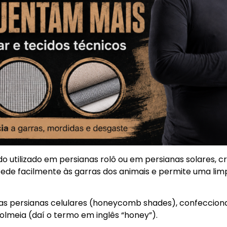
o utilizado em persianas rolô ou em persianas solares, cri
o cede facilmente às garras dos animais e permite uma li
s persianas celulares (honeycomb shades), confeccion
lmeia (daí o termo em inglês “honey”).