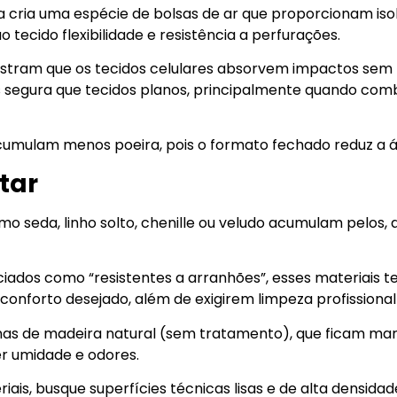
la cria uma espécie de bolsas de ar que proporcionam is
ecido flexibilidade e resistência a perfurações.
ostram que os tecidos celulares absorvem impactos sem
 segura que tecidos planos, principalmente quando co
umulam menos poeira, pois o formato fechado reduz a á
tar
mo seda, linho solto, chenille ou veludo acumulam pelos
dos como “resistentes a arranhões”, esses materiais te
onforto desejado, além de exigirem limpeza profissional
as de madeira natural (sem tratamento), que ficam mar
r umidade e odores.
ais, busque superfícies técnicas lisas e de alta densidade