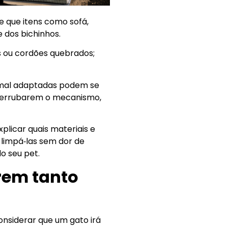
 que itens como sofá,
e dos bichinhos.
s ou cordões quebrados;
 mal adaptadas podem se
 derrubarem o mecanismo,
licar quais materiais e
 limpá‑las sem dor de
o seu pet.
rem tanto
nsiderar que um gato irá